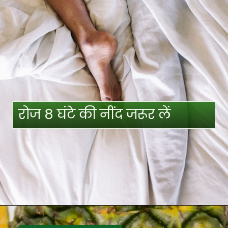
रोज 8 घंटे की नींद जरूर लें