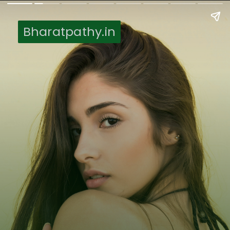
Bharatpathy.in
Bharatpathy.in