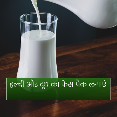
हल्दी और दूध का फेस पैक लगाएं