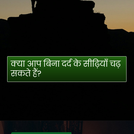
क्या आप बिना दर्द के सीढ़ियाँ चढ़
सकते हैं?