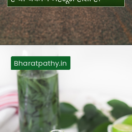
Bharatpathy.in
Bharatpathy.in
Bharatpathy.in
Bharatpathy.in