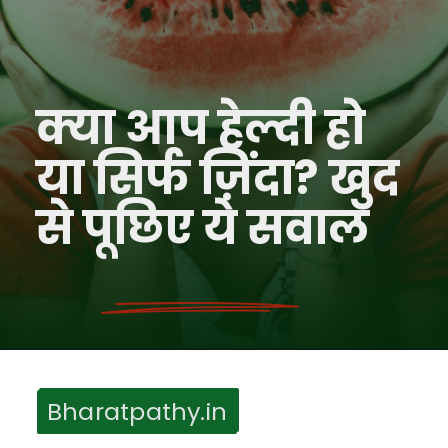
क्या आप हेल्दी हो
या सिर्फ ज़िंदा? खुद
से पूछिए ये सवाल
Bharatpathy.in
Bharatpathy.in
Bharatpathy.in
Bharatpathy.in