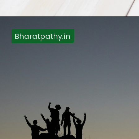
Bharatpathy.in
Bharatpathy.in
Bharatpathy.in
Bharatpathy.in