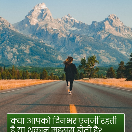
क्या आपको दिनभर एनर्जी रहती
है या थकान महसूस होती है?