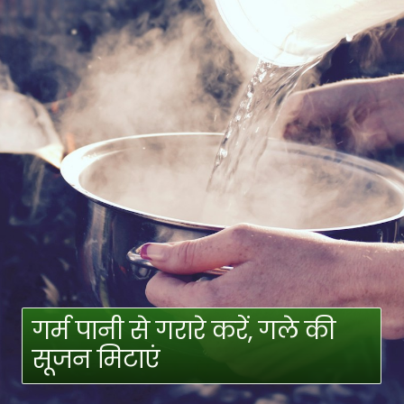
गर्म पानी से गरारे करें, गले की
सूजन मिटाएं