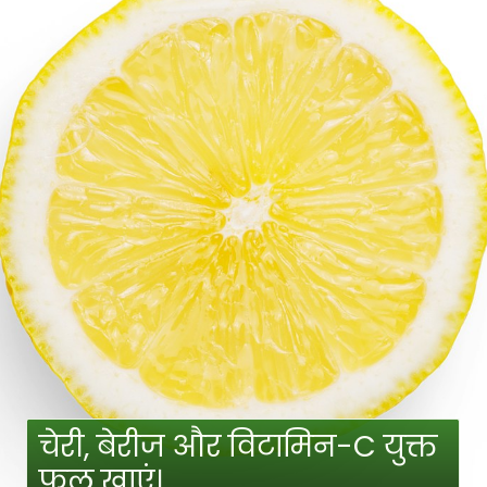
चेरी, बेरीज और विटामिन-C युक्त
फल खाएं।