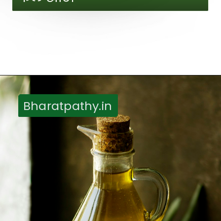
Bharatpathy.in
Bharatpathy.in
Bharatpathy.in
Bharatpathy.in