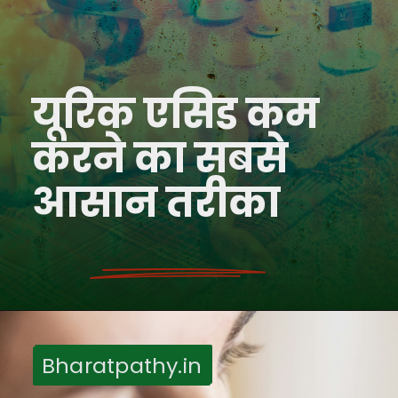
यूरिक एसिड कम
करने का सबसे
आसान तरीका
Bharatpathy.in
Bharatpathy.in
Bharatpathy.in
Bharatpathy.in