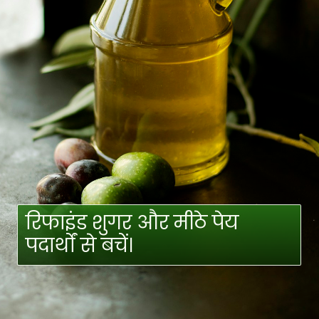
रिफाइंड शुगर और मीठे पेय
पदार्थों से बचें।