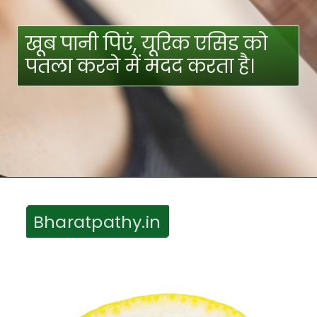
खूब पानी पिएं, यूरिक एसिड को
पतला करने में मदद करता है।
Bharatpathy.in
Bharatpathy.in
Bharatpathy.in
Bharatpathy.in