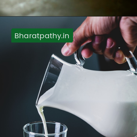
Bharatpathy.in
Bharatpathy.in
Bharatpathy.in
Bharatpathy.in