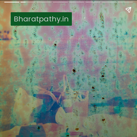
Bharatpathy.in
Bharatpathy.in